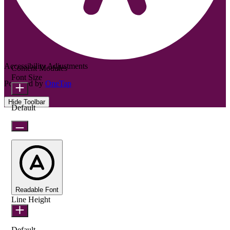
Accessibility Adjustments
Content Modules
Font Size
Powered by
OneTap
Hide Toolbar
Default
Readable Font
Line Height
Default